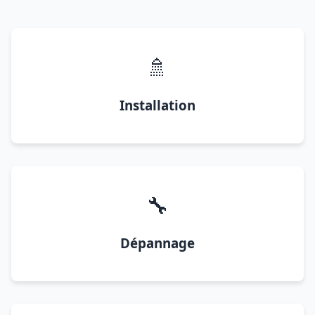
🚿
Installation
🔧
Dépannage