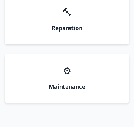
🔨
Réparation
⚙️
Maintenance