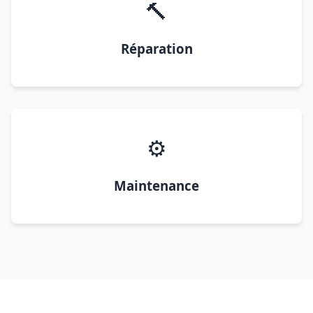
🔨
Réparation
⚙️
Maintenance