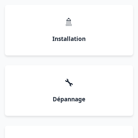
🚿
Installation
🔧
Dépannage