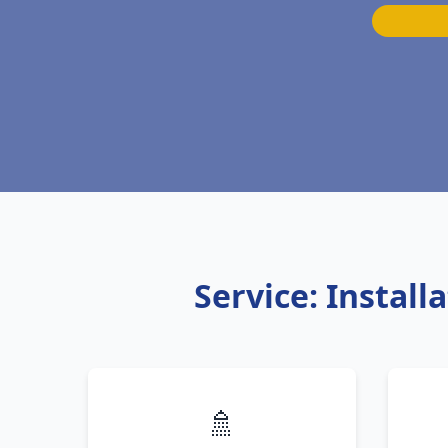
Service: Instal
🚿