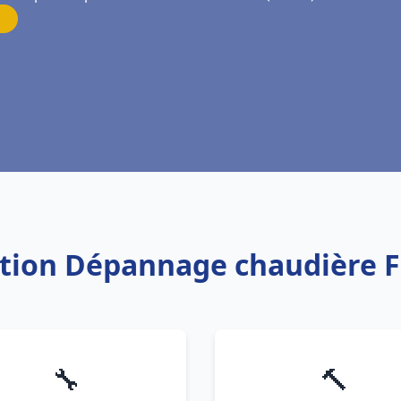
lation Dépannage chaudière 
🔧
🔨