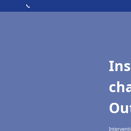
📞
In
cha
Ou
Intervent