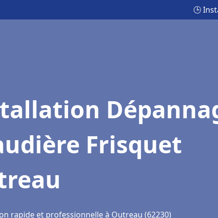
🕒 Ins
stallation Dépanna
udière Frisquet
treau
ion rapide et professionnelle à Outreau (62230)