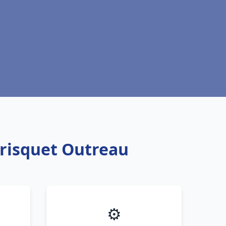
Frisquet Outreau
⚙️