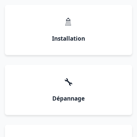
🚿
Installation
🔧
Dépannage