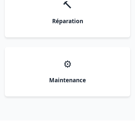
🔨
Réparation
⚙️
Maintenance