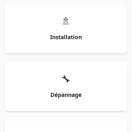
🚿
Installation
🔧
Dépannage