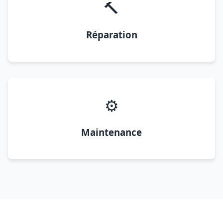
🔨
Réparation
⚙️
Maintenance