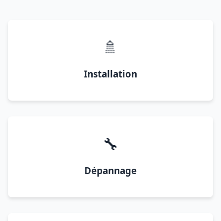
🚿
Installation
🔧
Dépannage