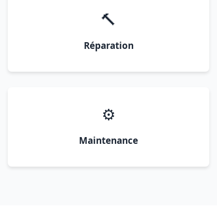
🔨
Réparation
⚙️
Maintenance