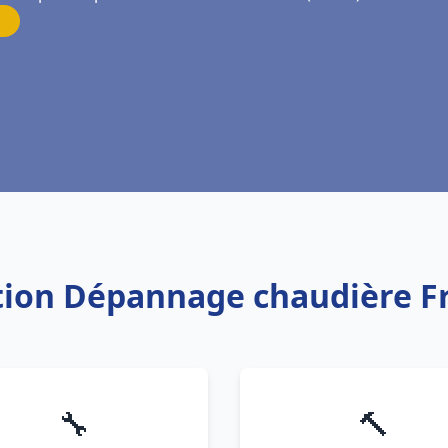
lation Dépannage chaudière F
🔧
🔨