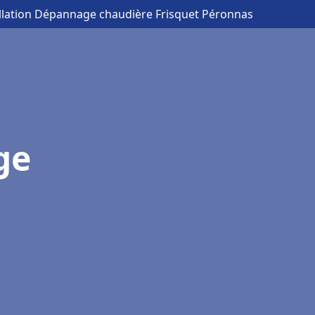
allation Dépannage chaudière Frisquet Péronnas
ge