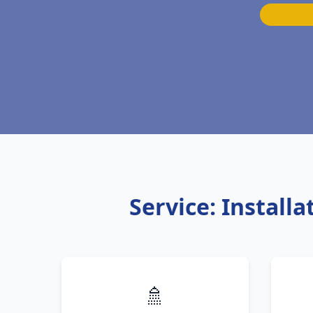
Service: Instal
🚿