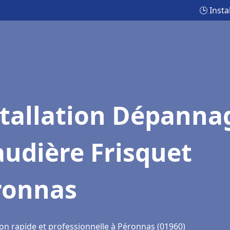
🕒 Inst
stallation Dépanna
udière Frisquet
ronnas
ion rapide et professionnelle à Péronnas (01960)