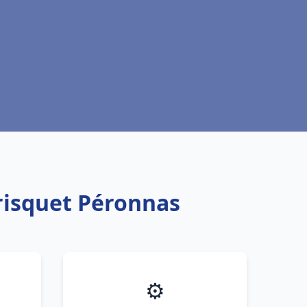
risquet Péronnas
⚙️