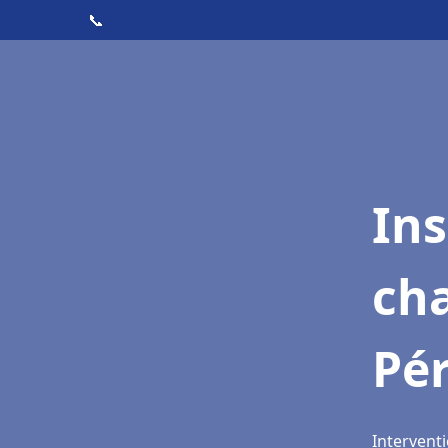
📞
In
cha
Pé
Intervent