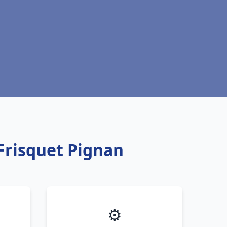
Frisquet Pignan
⚙️