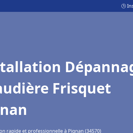
🕒 In
stallation Dépanna
udière Frisquet
gnan
on rapide et professionnelle à Pignan (34570)