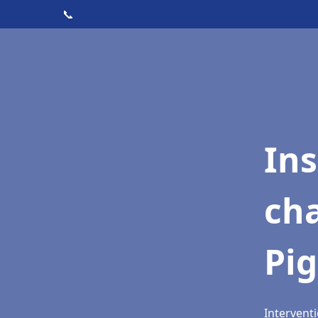
📞
In
cha
Pi
Interventi