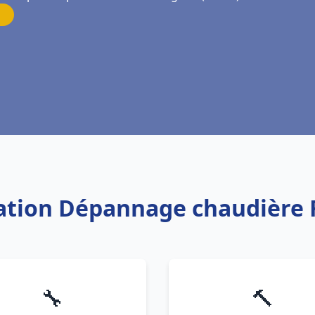
llation Dépannage chaudière 
🔧
🔨