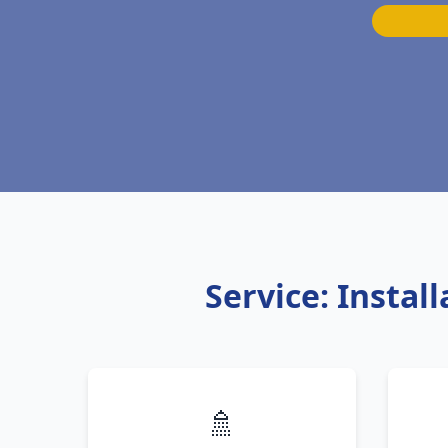
Service: Insta
🚿