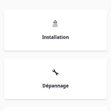
🚿
Installation
🔧
Dépannage