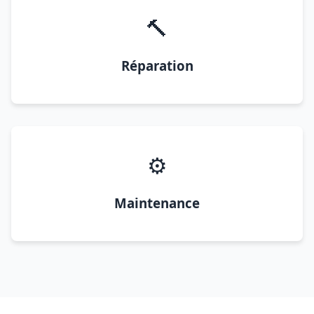
🔨
Réparation
⚙️
Maintenance