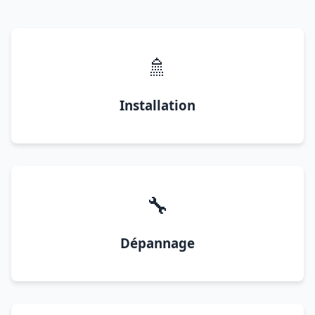
🚿
Installation
🔧
Dépannage