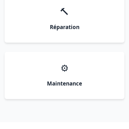
🔨
Réparation
⚙️
Maintenance