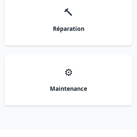
🔨
Réparation
⚙️
Maintenance