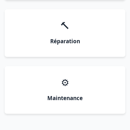
🔨
Réparation
⚙️
Maintenance