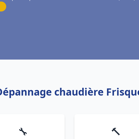
n Dépannage chaudière Frisqu
🔧
🔨