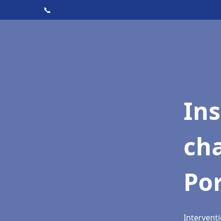
📞
In
cha
Po
Intervent