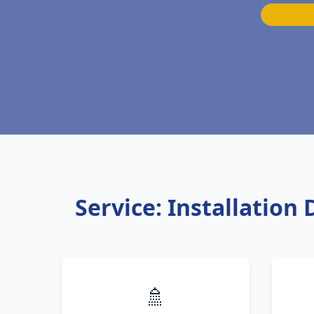
Service: Installatio
🚿