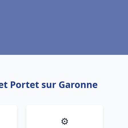
et Portet sur Garonne
⚙️