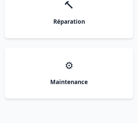
🔨
Réparation
⚙️
Maintenance