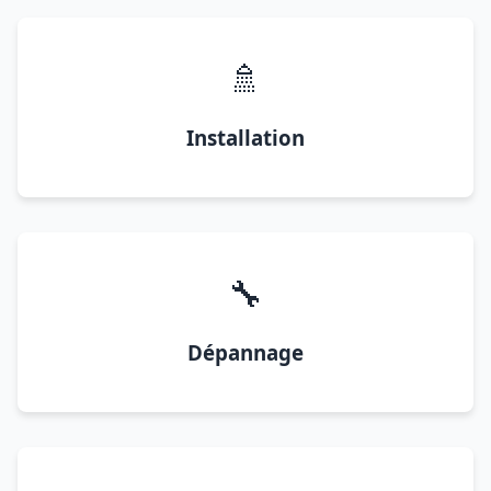
🚿
Installation
🔧
Dépannage