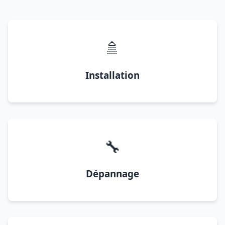
🚿
Installation
🔧
Dépannage