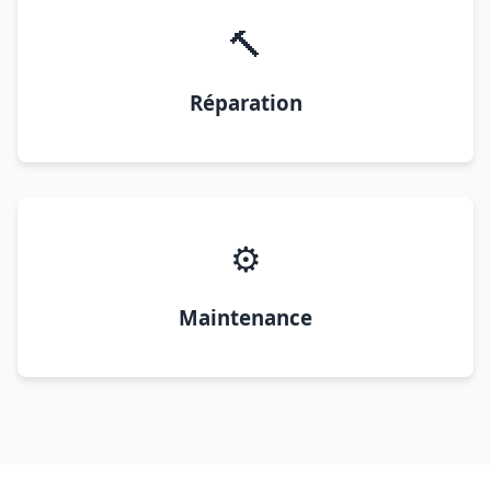
🔨
Réparation
⚙️
Maintenance