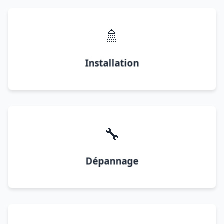
🚿
Installation
🔧
Dépannage