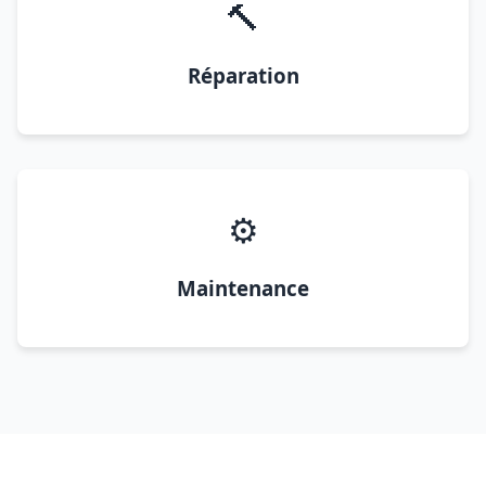
🔨
Réparation
⚙️
Maintenance