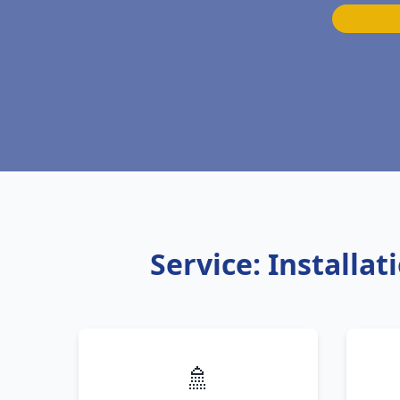
Service: Install
🚿