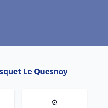
isquet Le Quesnoy
⚙️