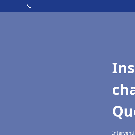
📞
In
cha
Qu
Intervent