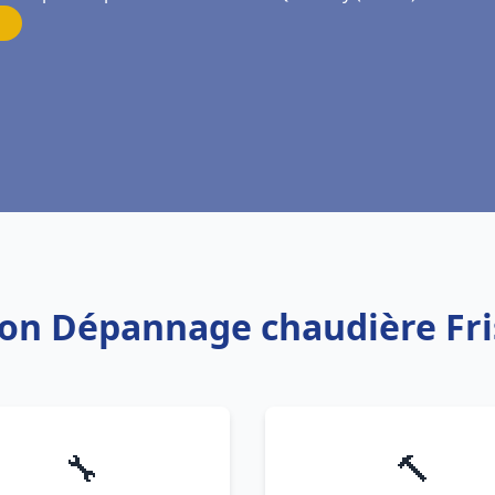
ation Dépannage chaudière Fr
🔧
🔨