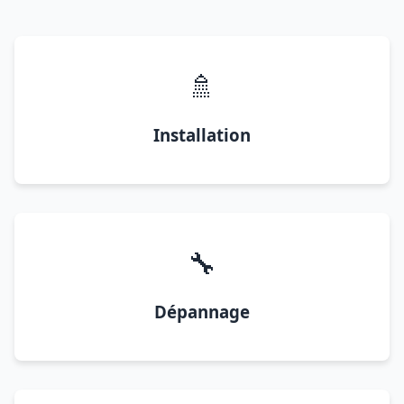
🚿
Installation
🔧
Dépannage