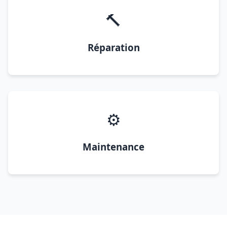
🔨
Réparation
⚙️
Maintenance