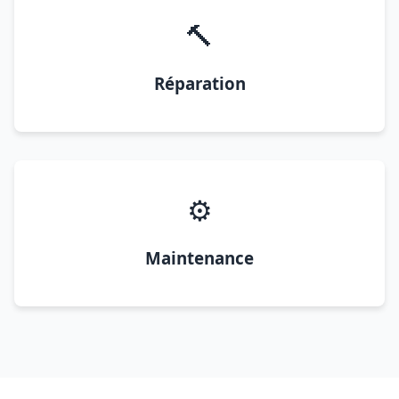
🔨
Réparation
⚙️
Maintenance