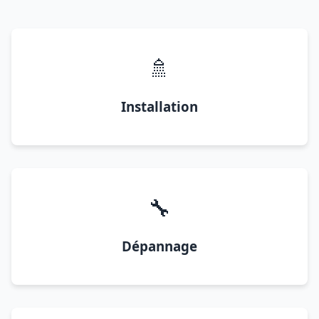
🚿
Installation
🔧
Dépannage