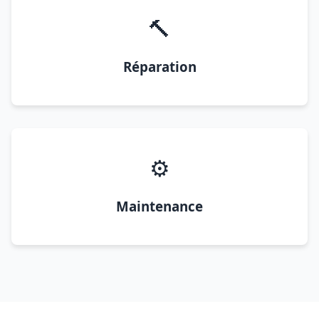
🔨
Réparation
⚙️
Maintenance