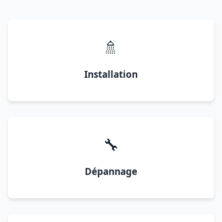
🚿
Installation
🔧
Dépannage