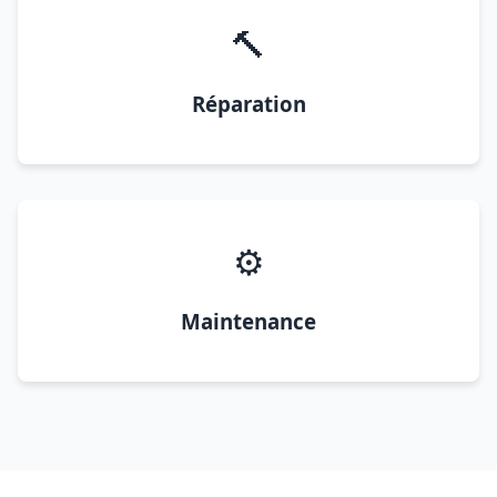
🔨
Réparation
⚙️
Maintenance