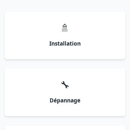
🚿
Installation
🔧
Dépannage