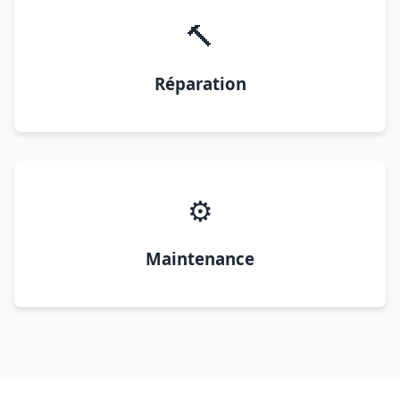
🔨
Réparation
⚙️
Maintenance