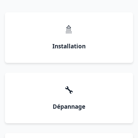
🚿
Installation
🔧
Dépannage