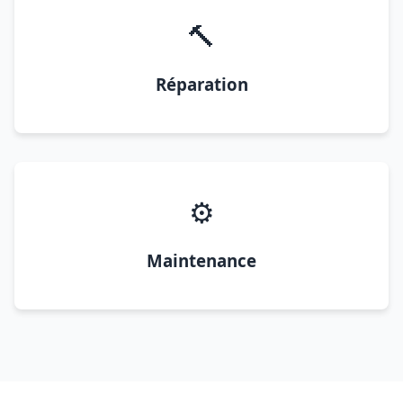
🔨
Réparation
⚙️
Maintenance