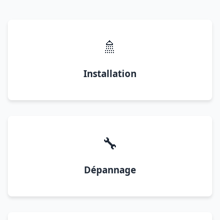
🚿
Installation
🔧
Dépannage