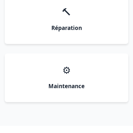
🔨
Réparation
⚙️
Maintenance