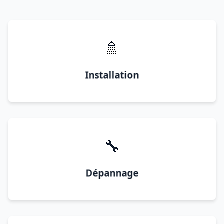
🚿
Installation
🔧
Dépannage