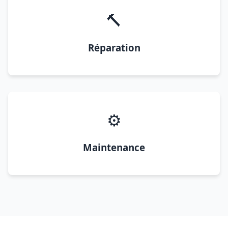
🔨
Réparation
⚙️
Maintenance