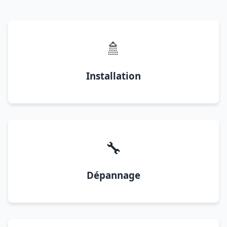
🚿
Installation
🔧
Dépannage