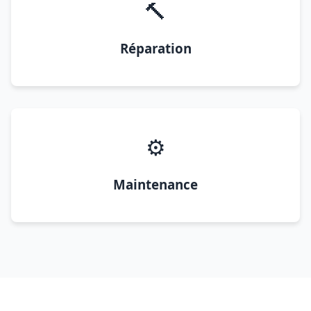
🔨
Réparation
⚙️
Maintenance