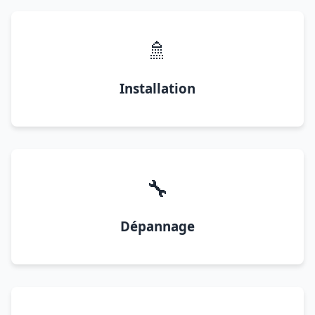
🚿
Installation
🔧
Dépannage