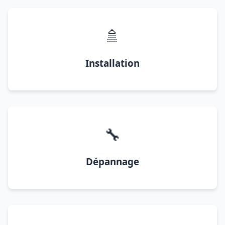
🚿
Installation
🔧
Dépannage