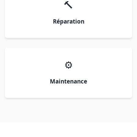
🔨
Réparation
⚙️
Maintenance