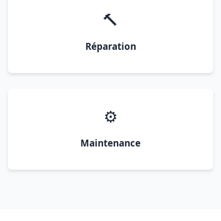
🔨
Réparation
⚙️
Maintenance