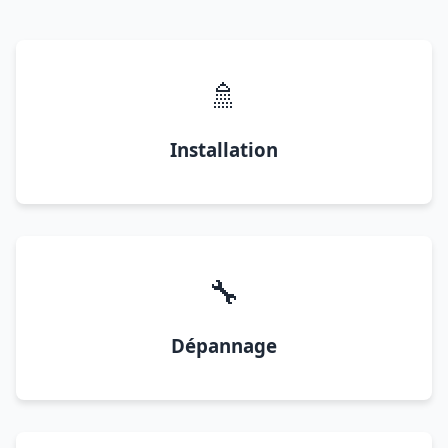
🚿
Installation
🔧
Dépannage