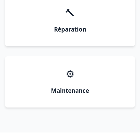
🔨
Réparation
⚙️
Maintenance