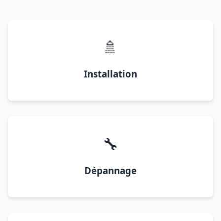
🚿
Installation
🔧
Dépannage