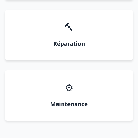
🔨
Réparation
⚙️
Maintenance