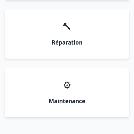
🔨
Réparation
⚙️
Maintenance