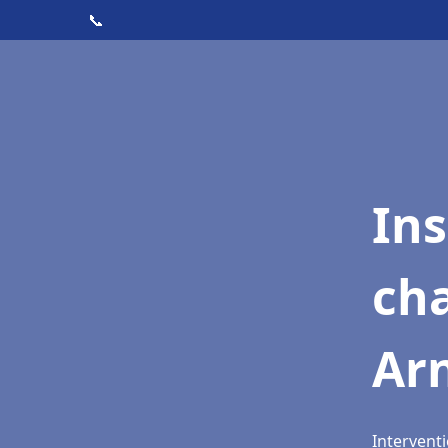
📞
In
cha
Arn
Interventi