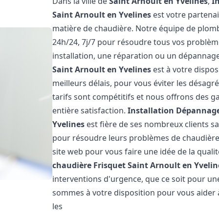
Dans la ville de
Saint Arnoult en Yvelines
,
I
Saint Arnoult en Yvelines
est votre partena
matière de chaudière. Notre équipe de plomb
24h/24, 7j/7 pour résoudre tous vos problèm
installation, une réparation ou un dépannag
Saint Arnoult en Yvelines
est à votre dispos
meilleurs délais, pour vous éviter les désag
tarifs sont compétitifs et nous offrons des 
entière satisfaction.
Installation Dépannage
Yvelines
est fière de ses nombreux clients sat
pour résoudre leurs problèmes de chaudière.
site web pour vous faire une idée de la quali
chaudière Frisquet
Saint Arnoult en Yvelin
interventions d'urgence, que ce soit pour u
sommes à votre disposition pour vous aider
les