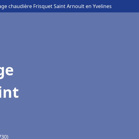
age chaudière Frisquet Saint Arnoult en Yvelines
ge
int
730)