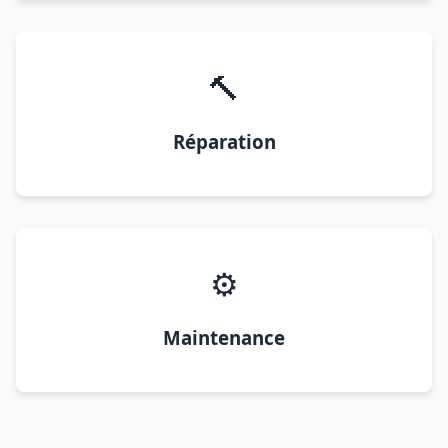
🔨
Réparation
⚙️
Maintenance