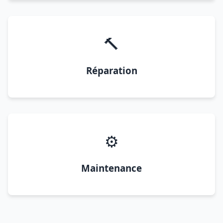
🔨
Réparation
⚙️
Maintenance