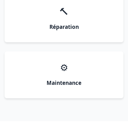
🔨
Réparation
⚙️
Maintenance