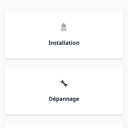
🚿
Installation
🔧
Dépannage