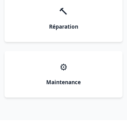
🔨
Réparation
⚙️
Maintenance