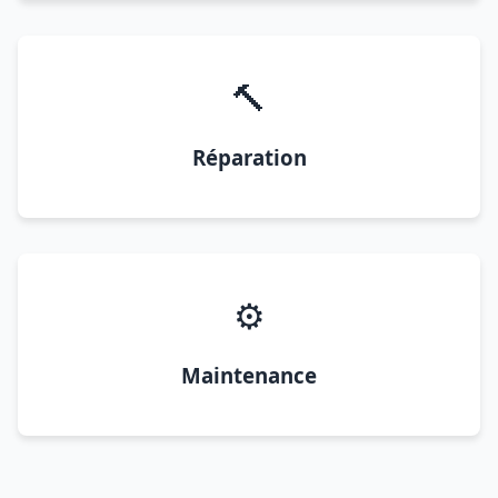
🔨
Réparation
⚙️
Maintenance