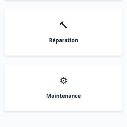
🔨
Réparation
⚙️
Maintenance