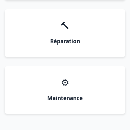
🔨
Réparation
⚙️
Maintenance