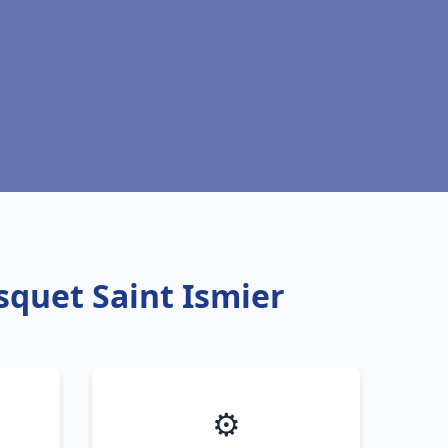
squet Saint Ismier
⚙️