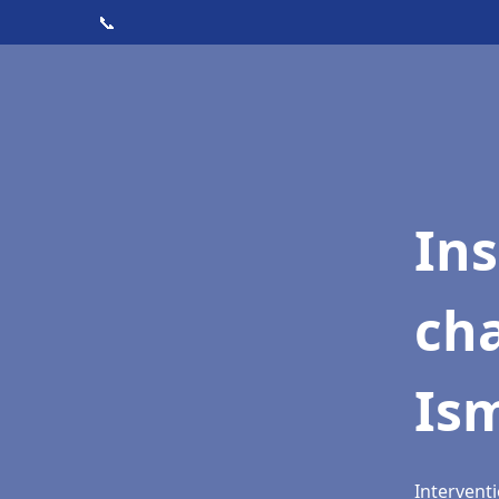
📞
In
cha
Is
Interventi