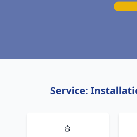
Service: Installa
🚿