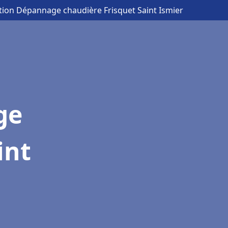
ation Dépannage chaudière Frisquet Saint Ismier
ge
int