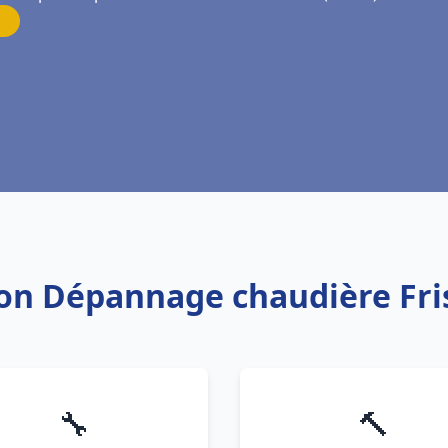
tion Dépannage chaudière Fri
🔧
🔨