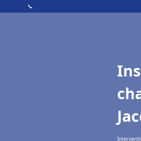
📞
In
cha
Jac
Interventi