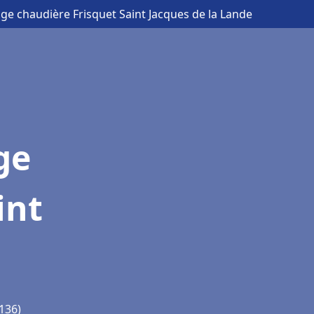
ge chaudière Frisquet Saint Jacques de la Lande
ge
int
5136)