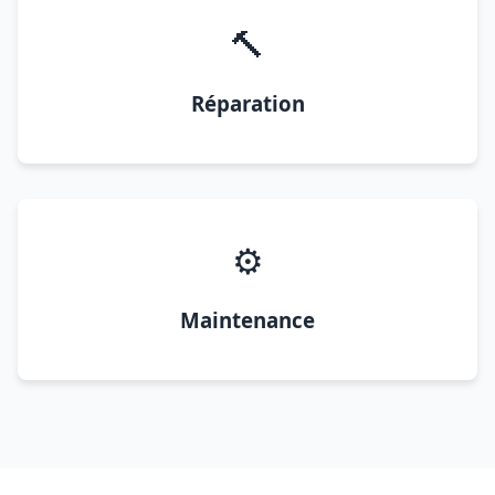
🔨
Réparation
⚙️
Maintenance