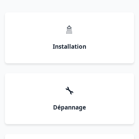
🚿
Installation
🔧
Dépannage