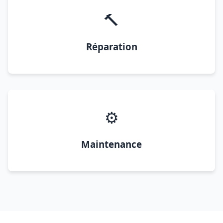
🔨
Réparation
⚙️
Maintenance