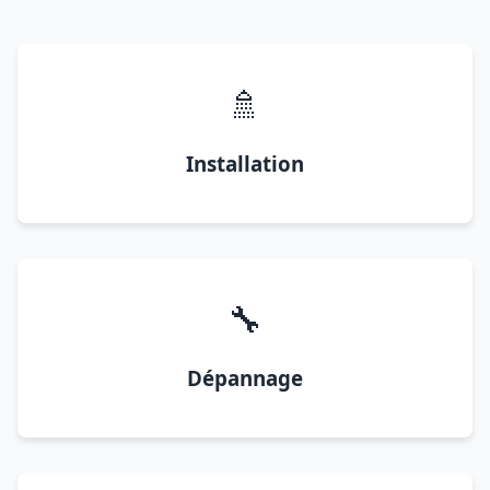
🚿
Installation
🔧
Dépannage