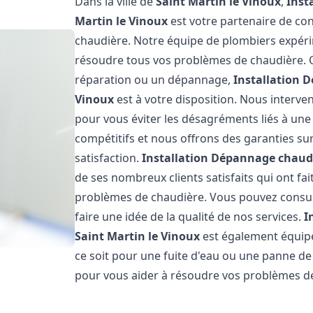
Dans la ville de
Saint Martin le Vinoux
,
Inst
Martin le Vinoux
est votre partenaire de co
chaudière. Notre équipe de plombiers expérim
résoudre tous vos problèmes de chaudière. Qu
réparation ou un dépannage,
Installation 
Vinoux
est à votre disposition. Nous interve
pour vous éviter les désagréments liés à une
compétitifs et nous offrons des garanties su
satisfaction.
Installation Dépannage chaudi
de ses nombreux clients satisfaits qui ont fa
problèmes de chaudière. Vous pouvez consult
faire une idée de la qualité de nos services.
I
Saint Martin le Vinoux
est également équipé
ce soit pour une fuite d'eau ou une panne d
pour vous aider à résoudre vos problèmes d