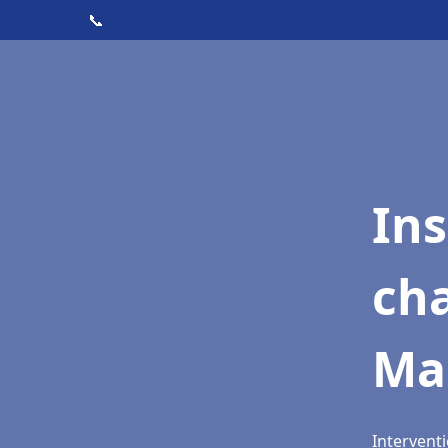
📞
In
cha
Mar
Interventi