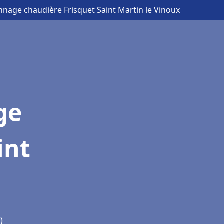
annage chaudière Frisquet Saint Martin le Vinoux
ge
int
)