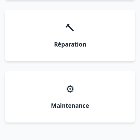
🔨
Réparation
⚙️
Maintenance