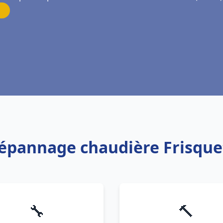
 Dépannage chaudière Frisqu
🔧
🔨