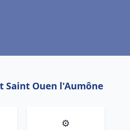
et Saint Ouen l'Aumône
⚙️