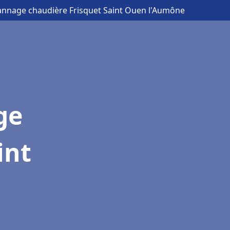
pannage chaudière Frisquet Saint Ouen l'Aumône
ge
int