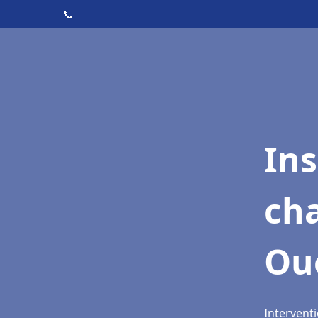
📞
In
cha
Ou
Intervent