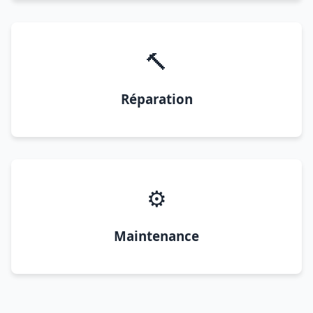
🔨
Réparation
⚙️
Maintenance