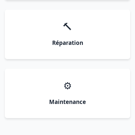
🔨
Réparation
⚙️
Maintenance