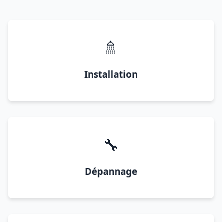
🚿
Installation
🔧
Dépannage