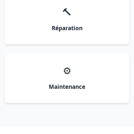
🔨
Réparation
⚙️
Maintenance