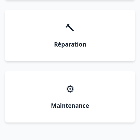
🔨
Réparation
⚙️
Maintenance